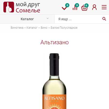
0
0
0
Каталог
·
·
·
Винотека
Каталог
Вино
Белое Полусладкое
Альтизано