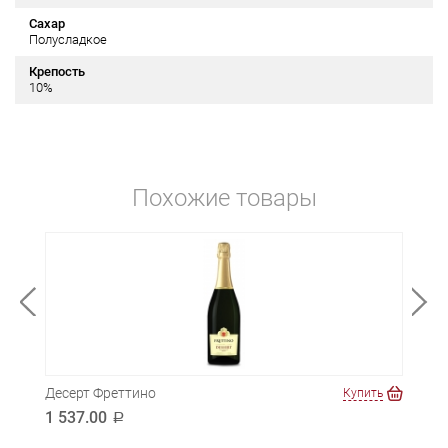
Сахар
Полусладкое
Крепость
10%
Похожие товары
Десерт Фреттино
Фест
ть
Купить
1 537.00
473
a