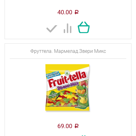
40.00
a
Фруттела. Мармелад.Звери Микс
69.00
a