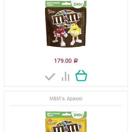
179.00
a
M&M`s. Арахис