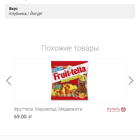
Вкус
Клубника / Йогурт
Похожие товары
Фруттела. Мармелад. Медвежата.
Фрут
ть
Купить
69.00
69.
a