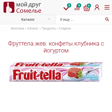
0
0
0
Каталог
·
·
·
Винотека
Каталог
Продукты
Сладкое
Фруттела.жев. конфеты.клубника с
йогуртом