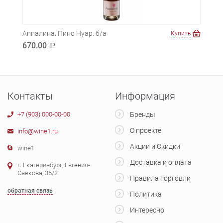
Аппалина. Пино Нуар. б/а
Аппа
ть
Купить
670.00
690
a
Контакты
Информация
+7 (903) 000-00-00
Бренды
О проекте
info@wine1.ru
Акции и Скидки
wine1
Доставка и оплата
г. Екатеринбург, Евгения-
Савкова, 35/2
Правила торговли
обратная связь
Политика
Интересно