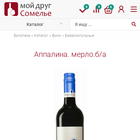
0
0
0
Каталог
·
·
·
Винотека
Каталог
Вино
Безалкогольные
Аппалина. мерло.б/а