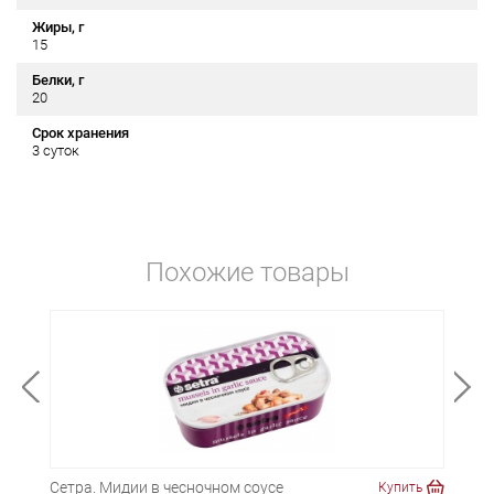
Жиры, г
15
Белки, г
20
Срок хранения
3 суток
Похожие товары
Сетра. Мидии в чесночном соусе
Наре
ть
Купить