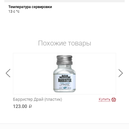
Температура сервировки
13 с °c
Похожие товары
Барристер Драй (пластик)
Барр
ть
Купить
123.00
159
a