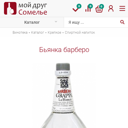
0
0
0
Каталог
·
·
·
Винотека
Каталог
Крепкое
Спиртной напиток
Бьянка барберо