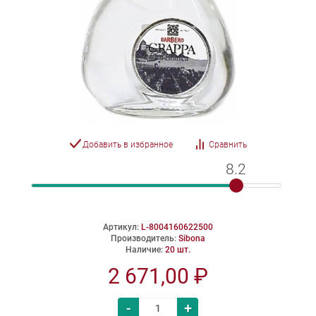
Добавить в избранное
Сравнить
8.2
8.2
Артикул:
L-8004160622500
Производитель:
Sibona
Наличие:
20 шт.
2 671,00 ₽
-
+