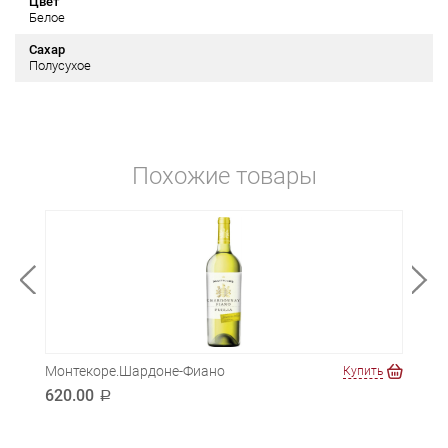
Цвет
Белое
Сахар
Полусухое
Похожие товары
Монтекоре.Шардоне-Фиано
Мате
ть
Купить
620.00
549
a