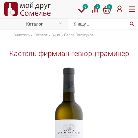
0
0
0
Каталог
·
·
·
Винотека
Каталог
Вино
Белое Полусухое
Кастель фирмиан гевюрцтраминер