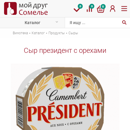
0
0
0
Каталог
·
·
·
Винотека
Каталог
Продукты
Сыры
Сыр президент с орехами