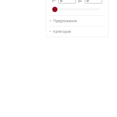
от:
до:
Предложения
Категория