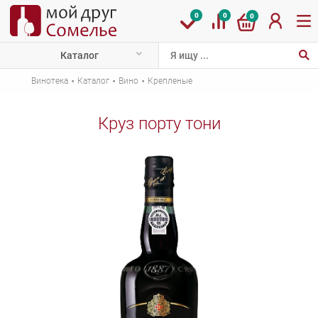
0
0
0
Каталог
·
·
·
Винотека
Каталог
Вино
Крепленые
Круз порту тони