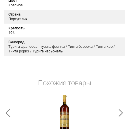
Цвет
Красное
Страна
Португалия
Крепость
19%
Виноград
Турига франсеса - турига франка / Тинта баррока / Тинта као /
Тинта рориз / Турига насьональ
Похожие товары