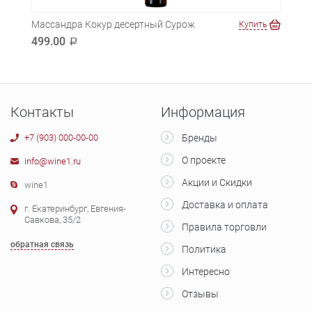
Массандра Кокур десертный Сурож
Масс
ть
Купить
499.00
640
a
Контакты
Информация
+7 (903) 000-00-00
Бренды
О проекте
info@wine1.ru
Акции и Скидки
wine1
Доставка и оплата
г. Екатеринбург, Евгения-
Савкова, 35/2
Правила торговли
обратная связь
Политика
Интересно
Отзывы