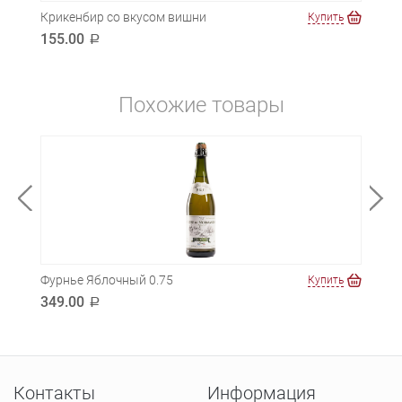
Крикенбир со вкусом вишни
Фурн
ть
Купить
155.00
200
a
Похожие товары
Фурнье Яблочный 0.75
Фурн
ть
Купить
349.00
420
a
Контакты
Информация