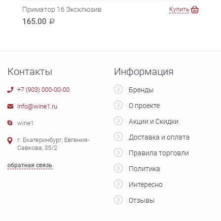
Приматор 16 Эксклюзив
Праг
ть
Купить
165.00
99.
a
Контакты
Информация
+7 (903) 000-00-00
Бренды
О проекте
info@wine1.ru
Акции и Скидки
wine1
Доставка и оплата
г. Екатеринбург, Евгения-
Савкова, 35/2
Правила торговли
обратная связь
Политика
Интересно
Отзывы