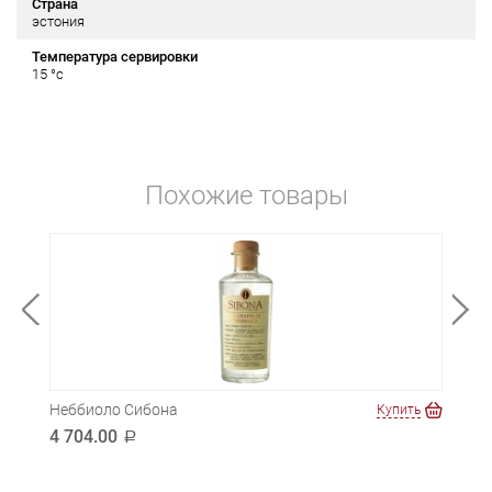
Страна
эстония
Температура сервировки
15 °c
Похожие товары
Неббиоло Сибона
Ризе
ть
Купить
мета
4 704.00
a
4 6