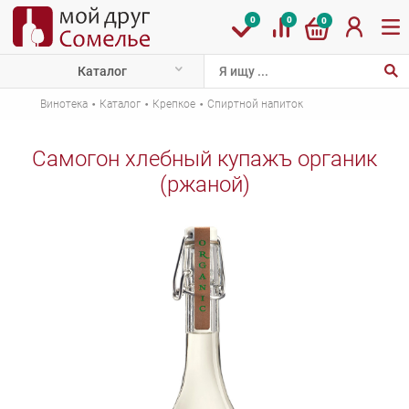
0
0
0
Каталог
·
·
·
Винотека
Каталог
Крепкое
Спиртной напиток
Самогон хлебный купажъ органик
(ржаной)