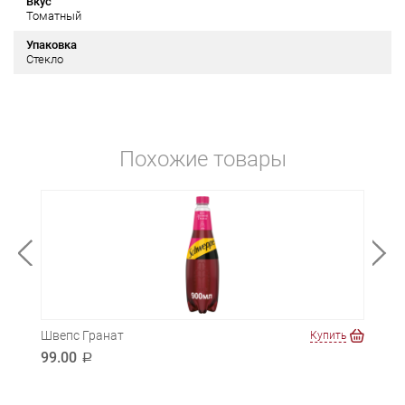
Вкус
Томатный
Упаковка
Стекло
Похожие товары
Швепс Гранат
Шве
ть
Купить
99.00
119
a