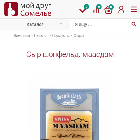
0
0
0
Каталог
·
·
·
Винотека
Каталог
Продукты
Сыры
Сыр шонфельд. маасдам