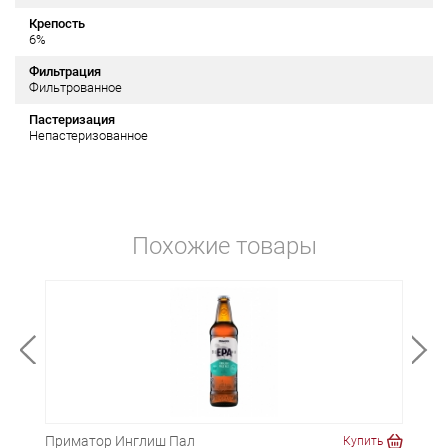
Крепость
6%
Фильтрация
Фильтрованное
Пастеризация
Непастеризованное
Похожие товары
Приматор Инглиш Пал
При
ть
Купить