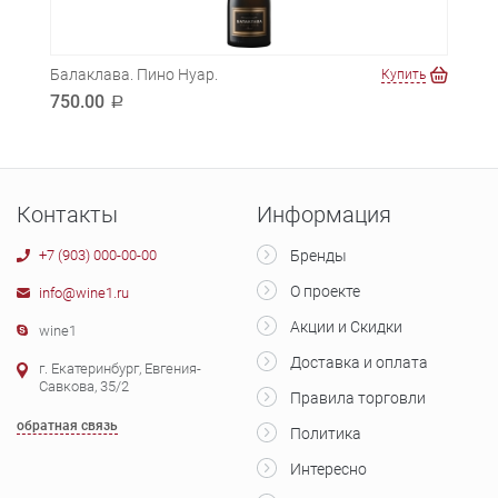
Балаклава. Пино Нуар.
Ла С
ть
Купить
750.00
590
a
Контакты
Информация
+7 (903) 000-00-00
Бренды
О проекте
info@wine1.ru
Акции и Скидки
wine1
Доставка и оплата
г. Екатеринбург, Евгения-
Савкова, 35/2
Правила торговли
обратная связь
Политика
Интересно