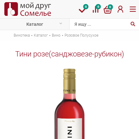
0
0
0
Каталог
·
·
·
Винотека
Каталог
Вино
Розовое Полусухое
Тини розе(санджовезе-рубикон)