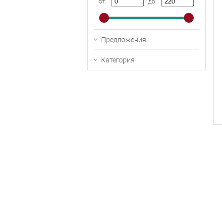
от:
до:
Предложения
Категория