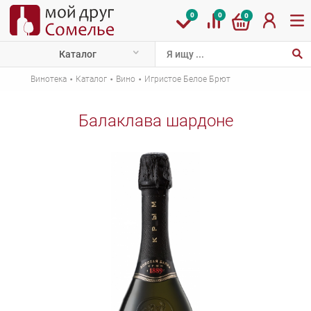
0
0
0
Каталог
·
·
·
Винотека
Каталог
Вино
Игристое Белое Брют
Балаклава шардоне