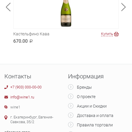
Кастельфино Кава
Абра
ть
Купить
670.00
440
a
Контакты
Информация
+7 (903) 000-00-00
Бренды
О проекте
info@wine1.ru
Акции и Скидки
wine1
Доставка и оплата
г. Екатеринбург, Евгения-
Савкова, 35/2
Правила торговли