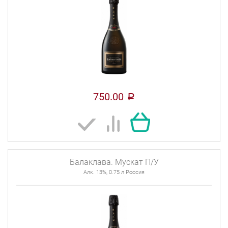
750.00
a
Балаклава. Мускат П/У
Алк. 13%, 0.75 л Россия