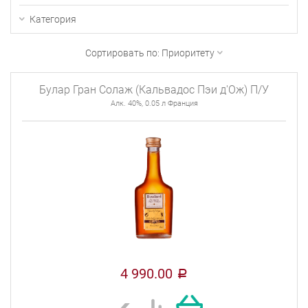
Категория
Сортировать по:
Приоритету
Булар Гран Солаж (Кальвадос Пэи д'Ож) П/У
Алк. 40%, 0.05 л Франция
4 990.00
a