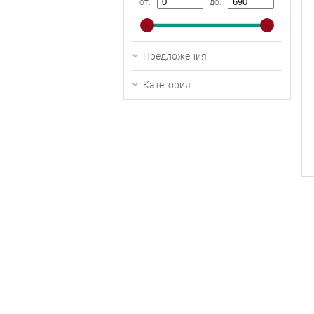
от:
до:
Предложения
Категория