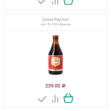
Шимэ Ред Кап
Алк. 7%, 0.33 л Бельгия
239.00
a