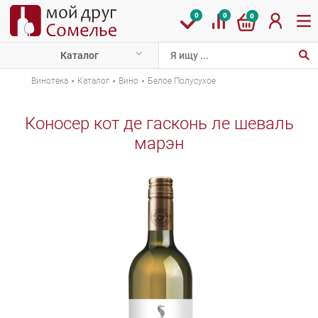
0
0
0
Каталог
·
·
·
Винотека
Каталог
Вино
Белое Полусухое
Коносер кот де гасконь ле шеваль
марэн