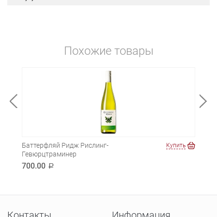
Похожие товары
Баттерфляй Ридж Рислинг-
Мон
ть
Купить
Гевюрцтраминер
620
700.00
a
Контакты
Информация