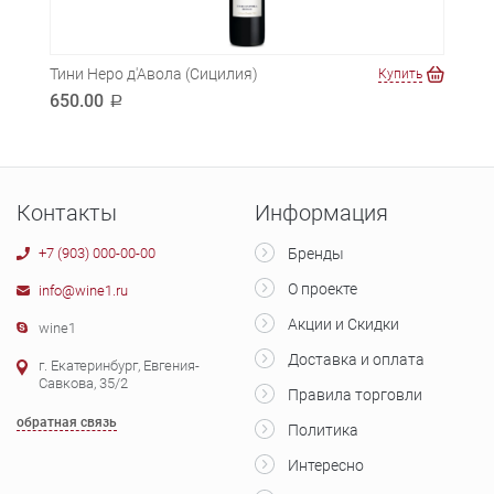
Тини Неро д'Авола (Сицилия)
Бату
ть
Купить
650.00
450
a
Контакты
Информация
+7 (903) 000-00-00
Бренды
О проекте
info@wine1.ru
Акции и Скидки
wine1
Доставка и оплата
г. Екатеринбург, Евгения-
Савкова, 35/2
Правила торговли
обратная связь
Политика
Интересно