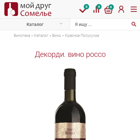
0
0
0
Каталог
·
·
·
Винотека
Каталог
Вино
Красное Полусухое
Декорди. вино россо