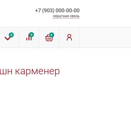
+7 (903) 000-00-00
обратная связь
0
0
0
кшн карменер