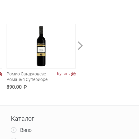
Ромио Санджовезе
Рондоне Нерелло
Купить
Купи
Романья Супериоре
Маскалезе
890.00
590.00
a
a
Каталог
Вино