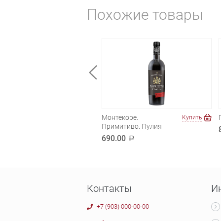
Похожие товары
анзана.
Монтекоре.
Купить
Купить
долино
Примитиво. Пулия
.00
690.00
a
a
Контакты
И
+7 (903) 000-00-00