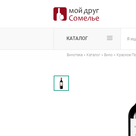
КАТАЛОГ
·
·
·
Винотека
Каталог
Вино
Красное П