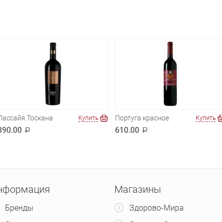
Пассайя.Тоскана
Португа красное
Купить
Купить
890.00
610.00
a
a
нформация
Магазины
Бренды
Здорово-Мира