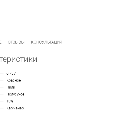
Е
ОТЗЫВЫ
КОНСУЛЬТАЦИЯ
теристики
0.75 л
Красное
Чили
Полусухое
13%
Карменер