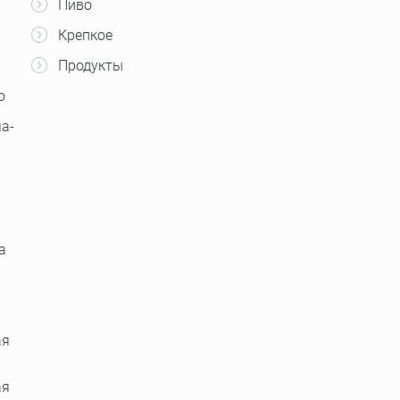
Пиво
Крепкое
Продукты
о
а-
а
ая
ая