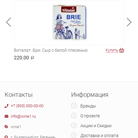
Виталат. Бри. Сыр с белой плесенью
Вита
ть
Купить
пле
220.00
a
199
Контакты
Информация
+7 (903) 000-00-00
Бренды
О проекте
info@wine1.ru
Акции и Скидки
wine1
Доставка и оплата
г. Екатеринбург, Евгения-