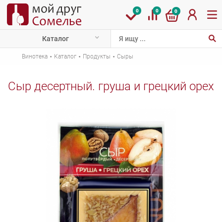
0
0
0
Каталог
·
·
·
Винотека
Каталог
Продукты
Сыры
Сыр десертный. груша и грецкий орех