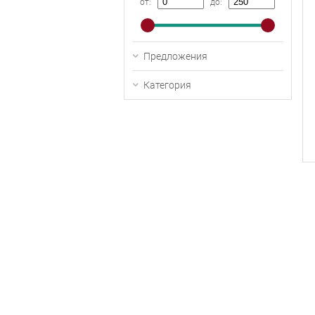
от:
до:
Предложения
Категория