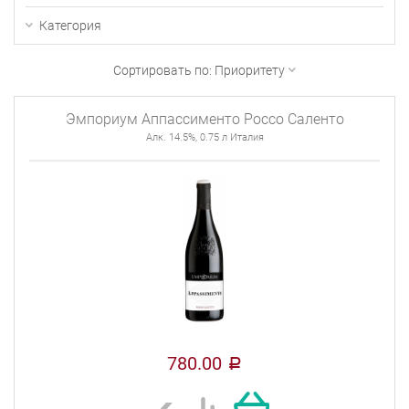
Категория
Сортировать по:
Приоритету
Эмпориум Аппассименто Россо Саленто
Алк. 14.5%, 0.75 л Италия
780.00
a