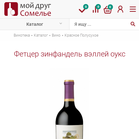
0
0
0
Каталог
·
·
·
Винотека
Каталог
Вино
Красное Полусухое
Фетцер зинфандель вэллей оукс