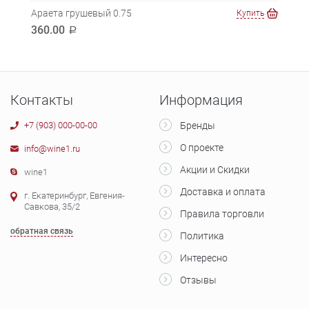
Араета грушевый 0.75
Экюс
ть
Купить
360.00
359
a
Контакты
Информация
+7 (903) 000-00-00
Бренды
О проекте
info@wine1.ru
Акции и Скидки
wine1
Доставка и оплата
г. Екатеринбург, Евгения-
Савкова, 35/2
Правила торговли
обратная связь
Политика
Интересно
Отзывы