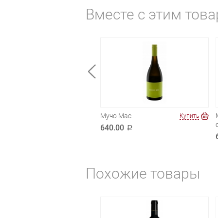
Вместе с этим тов
ран Нуар Пино
Мучо Мас
Купить
Купить
р
640.00
a
.00
a
Похожие товары