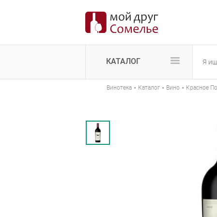
КАТАЛОГ
·
·
·
Винотека
Каталог
Вино
Красное П