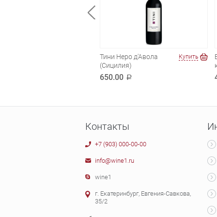
ар Селекшн
Тини Неро д'Авола
Купить
Купить
менер
(Сицилия)
.00
650.00
a
a
Контакты
И
+7 (903) 000-00-00
info@wine1.ru
wine1
г. Екатеринбург, Евгения-Савкова,
35/2