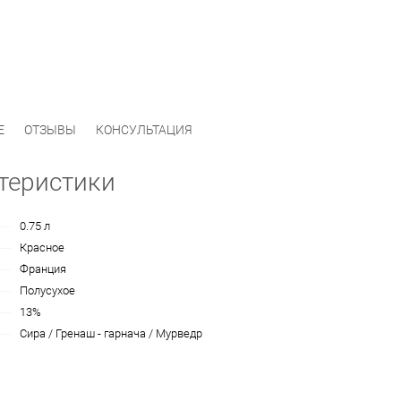
Е
ОТЗЫВЫ
КОНСУЛЬТАЦИЯ
теристики
0.75 л
Красное
Франция
Полусухое
13%
Сира / Гренаш - гарнача / Мурведр