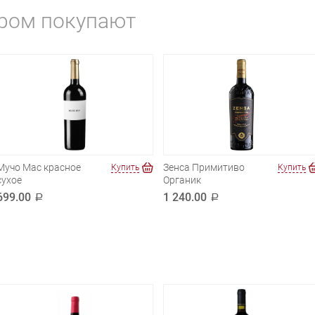
аром покупают
Мучо Мас красное
Зенса Примитиво
Купить
Купить
сухое
Органик
699.00
1 240.00
a
a