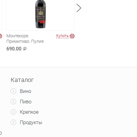
Монтекоре.
Пассайя.Тоскана
Купить
Купи
Примитиво. Пулия
890.00
a
690.00
a
Каталог
Вино
Пиво
Крепкое
Продукты
о