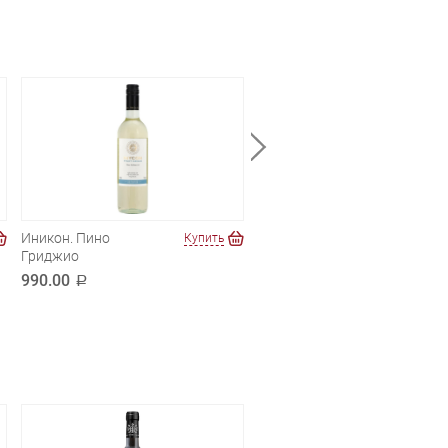
Иникон. Пино
Ле Гран Нуар Пино
Купить
Купи
Гриджио
Нуар
990.00
790.00
a
a