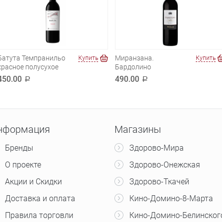
Батута Темпранильо
Миранзана.
Купить
Купить
красное полусухое
Бардолино
450.00
490.00
a
a
нформация
Магазины
Бренды
Здорово-Мира
О проекте
Здорово-Онежская
Акции и Скидки
Здорово-Ткачей
Доставка и оплата
Кино-Домино-8-Марта
Правила торговли
Кино-Домино-Белинског