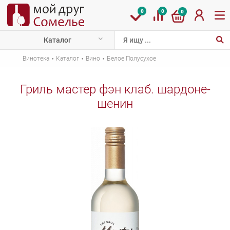
0
0
0
Каталог
·
·
·
Винотека
Каталог
Вино
Белое Полусухое
Гриль мастер фэн клаб. шардоне-
шенин