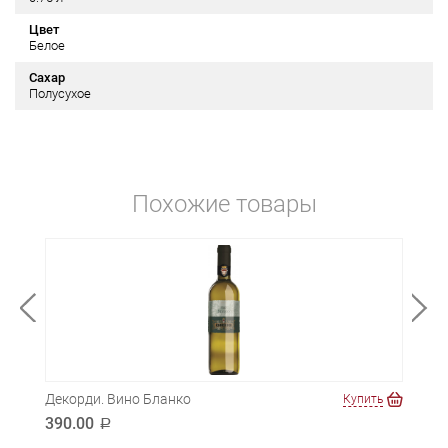
Цвет
Белое
Сахар
Полусухое
Похожие товары
Декорди. Вино Бланко
Эльз
ть
Купить
Гев
390.00
a
3 3