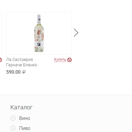
Ла Састрерия
Декорди. Вино
Купить
Купи
Гарнача Бланко
Бланко
590.00
390.00
a
a
Каталог
Вино
Пиво