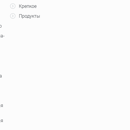
Крепкое
Продукты
о
а-
а
ая
ая