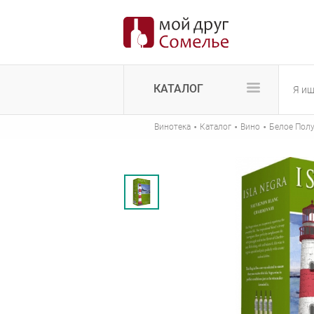
КАТАЛОГ
·
·
·
Винотека
Каталог
Вино
Белое Полу