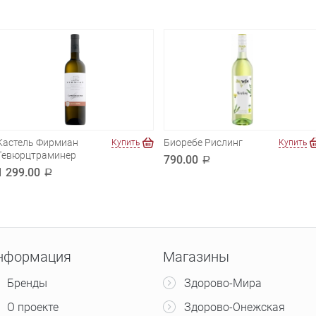
Кастель Фирмиан
Биоребе Рислинг
Купить
Купить
Гевюрцтраминер
790.00
a
1 299.00
a
нформация
Магазины
Бренды
Здорово-Мира
О проекте
Здорово-Онежская