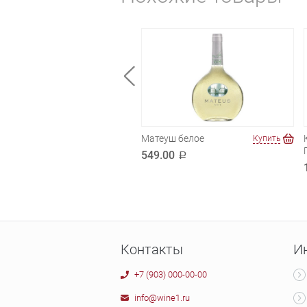
екоре.Шардоне-
Матеуш белое
Купить
Купить
но
549.00
a
.00
a
Контакты
И
+7 (903) 000-00-00
info@wine1.ru