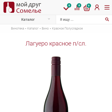
0
0
0
Каталог
·
·
·
Винотека
Каталог
Вино
Красное Полусладкое
Лагуеро красное п/сл.