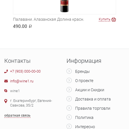
Палавани. Алазанская Долина красн.
Шате
ть
Купить
полу
490.00
a
399
Контакты
Информация
+7 (903) 000-00-00
Бренды
О проекте
info@wine1.ru
Акции и Скидки
wine1
Доставка и оплата
г. Екатеринбург, Евгения-
Савкова, 35/2
Правила торговли
обратная связь
Политика
Интересно