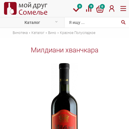
0
0
0
Каталог
·
·
·
Винотека
Каталог
Вино
Красное Полусладкое
Милдиани хванчкара