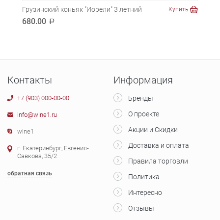
Грузинский коньяк "Иорели" 3 летний
Груз
ть
Купить
680.00
699
a
Контакты
Информация
+7 (903) 000-00-00
Бренды
О проекте
info@wine1.ru
Акции и Скидки
wine1
Доставка и оплата
г. Екатеринбург, Евгения-
Савкова, 35/2
Правила торговли
обратная связь
Политика
Интересно
Отзывы