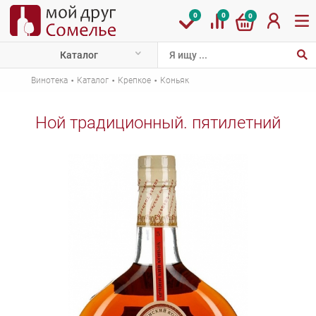
0
0
0
Каталог
·
·
·
Винотека
Каталог
Крепкое
Коньяк
Ной традиционный. пятилетний