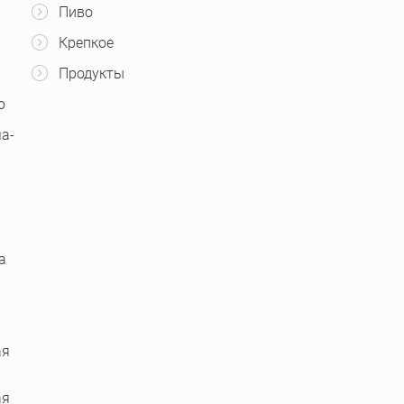
Пиво
Крепкое
Продукты
о
а-
а
ая
ая