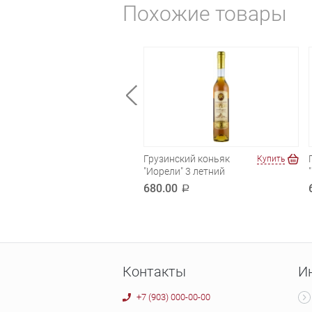
Похожие товары
не VS
Грузинский коньяк
Купить
Купить
"Иорели" 3 летний
00.00
a
680.00
a
Контакты
И
+7 (903) 000-00-00