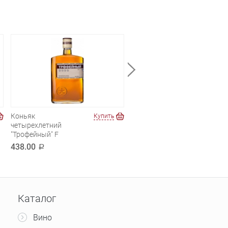
Коньяк
Ной Традиционный.
Купить
Купи
четырехлетний
Пятилетний
"Трофейный" F
899.00
a
438.00
a
Каталог
Вино