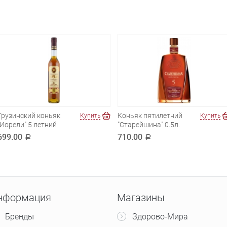
Грузинский коньяк
Коньяк пятилетний
Купить
Купить
"Иорели" 5 летний
"Старейшина" 0.5л.
699.00
710.00
a
a
нформация
Магазины
Бренды
Здорово-Мира