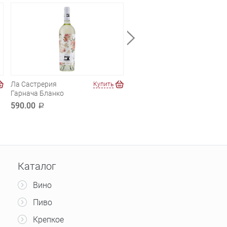
Ла Састрерия
Декорди. Вино
Купить
Купи
Гарнача Бланко
Бланко
590.00
390.00
a
a
Каталог
Вино
Пиво
Крепкое