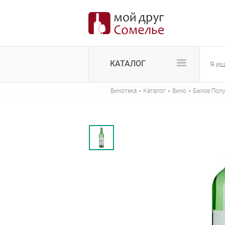
КАТАЛОГ
·
·
·
Винотека
Каталог
Вино
Белое Полу