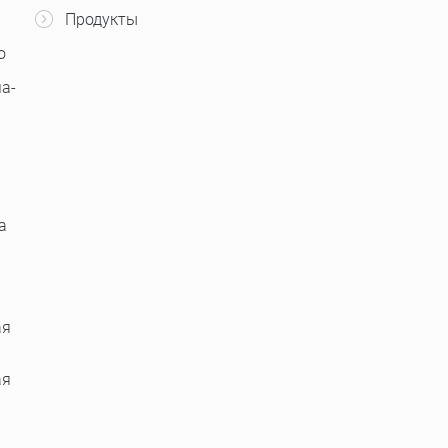
Продукты
о
а-
а
ая
ая