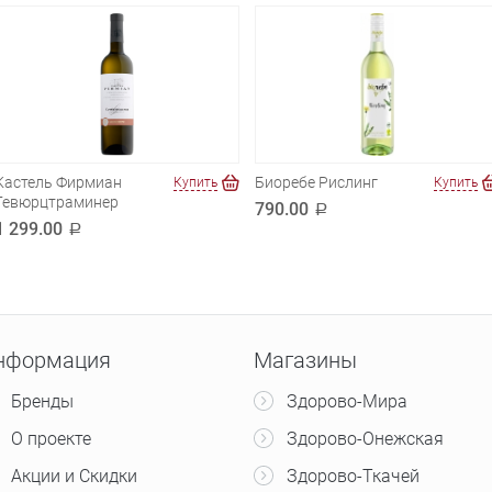
Кастель Фирмиан
Биоребе Рислинг
Купить
Купить
Гевюрцтраминер
790.00
a
1 299.00
a
нформация
Магазины
Бренды
Здорово-Мира
О проекте
Здорово-Онежская
Акции и Скидки
Здорово-Ткачей