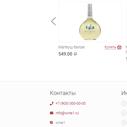
екоре.Шардоне-
Матеуш белое
Купить
Купить
но
549.00
a
.00
a
Контакты
И
+7 (903) 000-00-00
info@wine1.ru
wine1