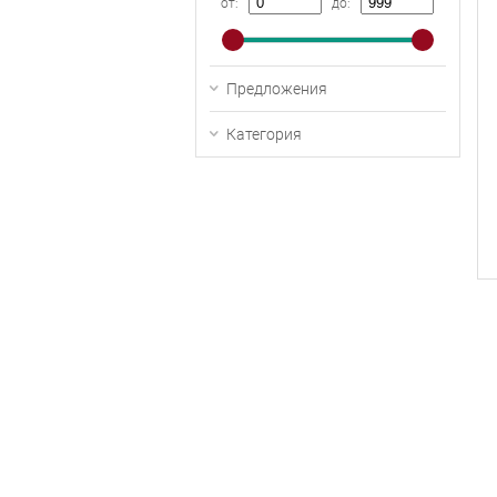
от:
до:
Предложения
Категория