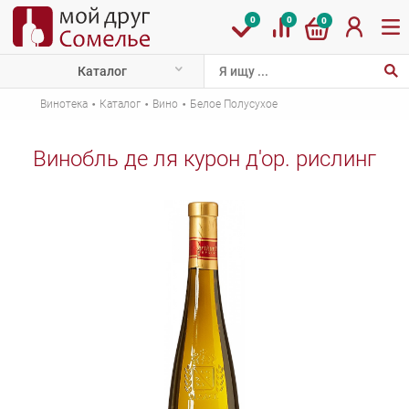
0
0
0
Каталог
·
·
·
Винотека
Каталог
Вино
Белое Полусухое
Винобль де ля курон д'ор. рислинг