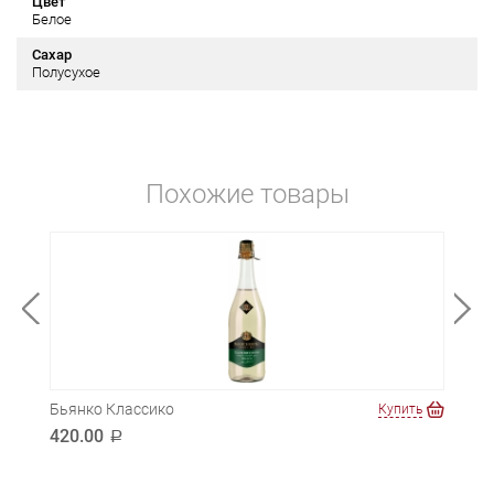
Цвет
Белое
Сахар
Полусухое
Похожие товары
Бьянко Классико
БИО
ть
Купить
420.00
590
a