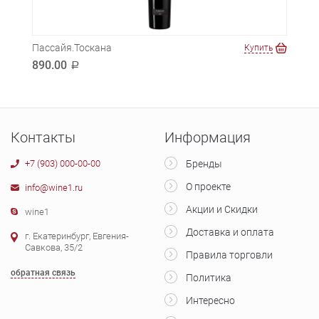
Пассайя.Тоскана
Порт
ть
Купить
890.00
610
a
Контакты
Информация
+7 (903) 000-00-00
Бренды
О проекте
info@wine1.ru
Акции и Скидки
wine1
Доставка и оплата
г. Екатеринбург, Евгения-
Савкова, 35/2
Правила торговли
обратная связь
Политика
Интересно