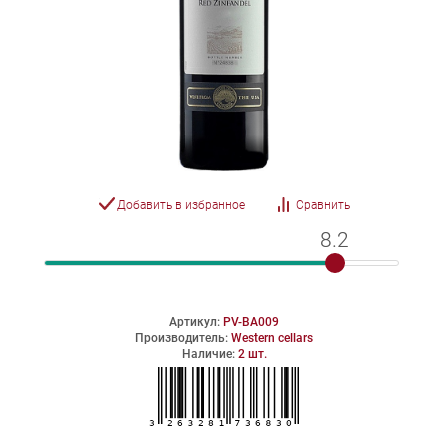
Добавить в избранное
Сравнить
8.2
8.2
Артикул:
PV-ВА009
Производитель:
Western cellars
Наличие:
2 шт.