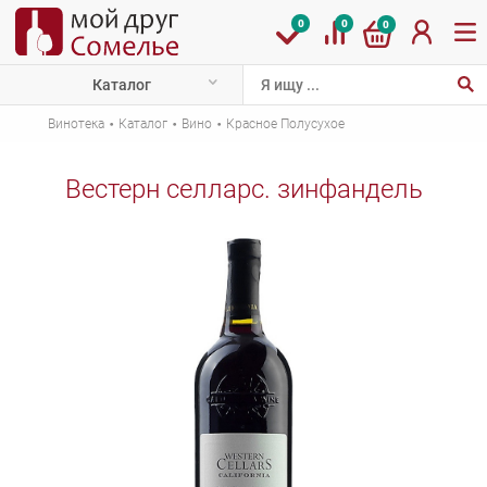
0
0
0
Каталог
·
·
·
Винотека
Каталог
Вино
Красное Полусухое
Вестерн селларс. зинфандель