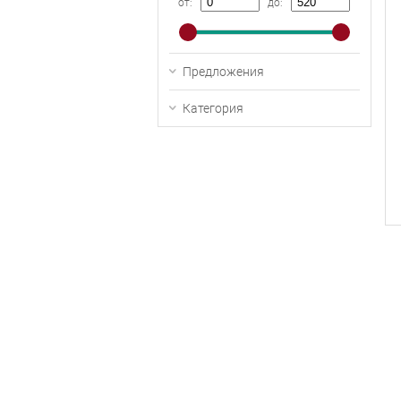
от:
до:
Предложения
Категория