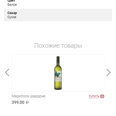
Цвет
Белое
Сахар
Сухое
Похожие товары
Марипоса Шардоне
Болл
ть
Купить
399.00
1 7
a