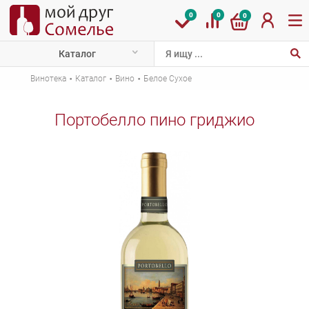
0
0
0
Каталог
·
·
·
Винотека
Каталог
Вино
Белое Сухое
Портобелло пино гриджио