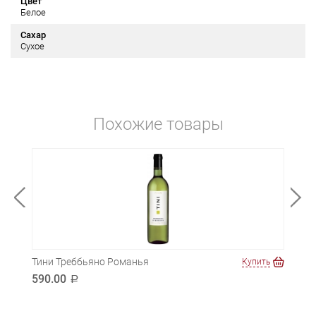
Цвет
Белое
Сахар
Сухое
Похожие товары
Тини Треббьяно Романья
Пти 
ть
Купить
590.00
1 2
a