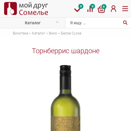
0
0
0
Каталог
·
·
·
Винотека
Каталог
Вино
Белое Сухое
Торнберрис шардоне