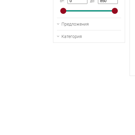
от:
до:
Предложения
Категория