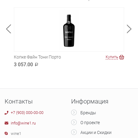
Копке Файн Тони Порто
Шато
ть
Купить
3 057.00
1 1
a
Контакты
Информация
+7 (903) 000-00-00
Бренды
О проекте
info@wine1.ru
Акции и Скидки
wine1