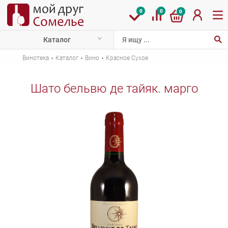
0
0
0
Каталог
·
·
·
Винотека
Каталог
Вино
Красное Сухое
Шато бельвю де тайяк. марго