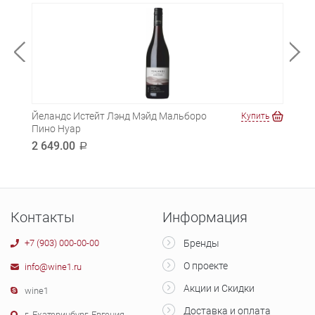
Йеландс Истейт Лэнд Мэйд Мальборо
Копк
ть
Купить
Пино Нуар
3 0
2 649.00
a
Контакты
Информация
+7 (903) 000-00-00
Бренды
О проекте
info@wine1.ru
Акции и Скидки
wine1
Доставка и оплата
г. Екатеринбург, Евгения-