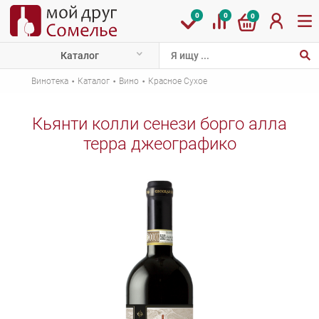
0
0
0
Каталог
·
·
·
Винотека
Каталог
Вино
Красное Сухое
Кьянти колли сенези борго алла
терра джеографико