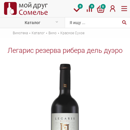
0
0
0
Каталог
·
·
·
Винотека
Каталог
Вино
Красное Сухое
Легарис резерва рибера дель дуэро