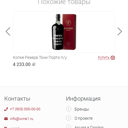
Похожие товары
Копке Резерв Тони Порто п/у
Або
ть
Купить
4 233.00
512
a
Контакты
Информация
+7 (903) 000-00-00
Бренды
О проекте
info@wine1.ru
Акции и Скидки